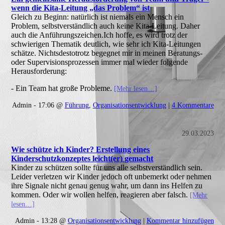
wenn die Kita-Leitung „das Problem“ ist
Gleich zu Beginn: natürlich ist niemals ein Mensch ein
Problem, selbstverständlich auch keine Kita-Leitung. Daher
auch die Anführungszeichen.Ich hoffe, es wird trotz der
schwierigen Thematik deutlich, wie sehr ich Kita-Leitungen
schätze. Nichtsdestotrotz begegnet mir in meinen Beratungs-
oder Supervisionsprozessen immer mal wieder folgende
Herausforderung:
- Ein Team hat große Probleme.
[Mehr lesen…]
Admin - 17:06 @
Führung
,
Organisationsentwicklung
|
4 Kommentare
29.03.2023
Wie schütze ich Kinder? Erstellung eines
Kinderschutzkonzeptes leicht(er) gemacht
Kinder zu schützen sollte für uns alle selbstverständlich sein.
Leider verletzen wir Kinder jedoch oft unbemerkt oder nehmen
ihre Signale nicht genau genug wahr, um dann ins Helfen zu
kommen. Oder wir wollen helfen, reagieren aber falsch.
[Mehr
lesen…]
Admin - 13:28 @
Organisationsentwicklung
|
Kommentar hinzufügen