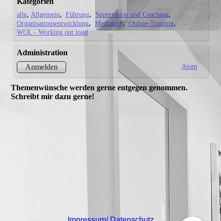
Kategorien
alle
Allgemein
Führung
Supervision und Coaching
Organisationsentwicklung
Mediation
Online-Training
WOL - Working out loud
Administration
Atom
Anmelden
Themenwünsche werden gerne entgegen genommen.
Schreibt mir dazu gerne!
Impressum/ Datenschutz