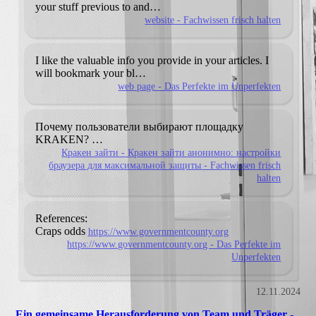
your stuff previous to
and…
website - Fachwissen frisch halten
I like the valuable info you provide in your
articles. I
will bookmark your bl…
web page - Das Perfekte im Unperfekten
Почему пользователи выбирают площадку
KRAKEN?
…
Кракен зайти - Кракен зайти анонимно: настройки
браузера для максимальной защиты - Fachwissen frisch
halten
References:
Craps odds
https://www.governmentcounty.org
https://www.governmentcounty.org - Das Perfekte im
Unperfekten
12.11.2024
Ein gemeinsame Herausforderung von Team und Träger -