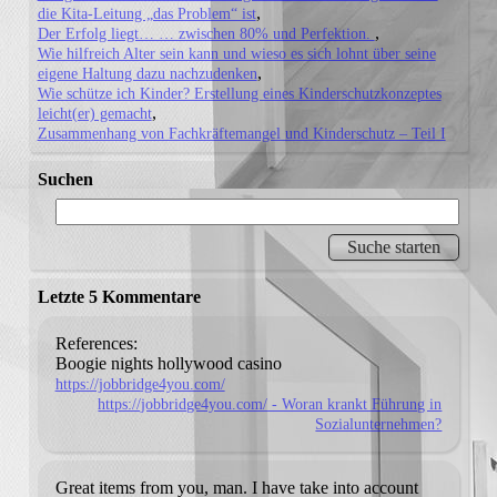
die Kita-Leitung „das Problem“ ist
Der Erfolg liegt… … zwischen 80% und Perfektion.
Wie hilfreich Alter sein kann und wieso es sich lohnt über seine
eigene Haltung dazu nachzudenken
Wie schütze ich Kinder? Erstellung eines Kinderschutzkonzeptes
leicht(er) gemacht
Zusammenhang von Fachkräftemangel und Kinderschutz – Teil I
Suchen
Letzte 5 Kommentare
References:
Boogie nights hollywood casino
https://jobbridge4you.com/
https://jobbridge4you.com/ - Woran krankt Führung in
Sozialunternehmen?
Great items from you, man. I have take into account