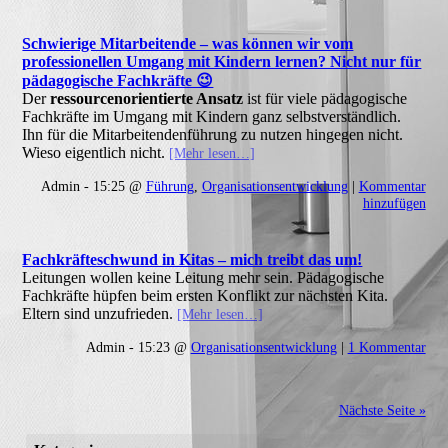
Schwierige Mitarbeitende – was können wir vom
professionellen Umgang mit Kindern lernen? Nicht nur für
pädagogische Fachkräfte 😉
Der
ressourcenorientierte Ansatz
ist für viele pädagogische
Fachkräfte im Umgang mit Kindern ganz selbstverständlich.
Ihn für die Mitarbeitendenführung zu nutzen hingegen nicht.
Wieso eigentlich nicht.
[Mehr lesen…]
Admin - 15:25 @
Führung
,
Organisationsentwicklung
|
Kommentar
hinzufügen
Fachkräfteschwund in Kitas – mich treibt das um!
Leitungen wollen keine Leitung mehr sein. Pädagogische
Fachkräfte hüpfen beim ersten Konflikt zur nächsten Kita.
Eltern sind unzufrieden.
[Mehr lesen…]
Admin - 15:23 @
Organisationsentwicklung
|
1 Kommentar
Nächste Seite »