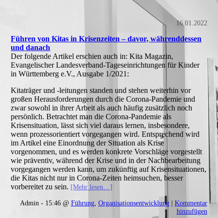
16.01.2022
Führen von Kitas in Krisenzeiten – davor, währenddessen
und danach
Der folgende Artikel erschien auch in: Kita Magazin,
Evangelischer Landesverband-Tageseinrichtungen für Kinder
in Württemberg e.V., Ausgabe 1/2021:
Kitaträger und -leitungen standen und stehen weiterhin vor
großen Herausforderungen durch die Corona-Pandemie und
zwar sowohl in ihrer Arbeit als auch häufig zusätzlich noch
persönlich. Betrachtet man die Corona-Pandemie als
Krisensituation, lässt sich viel daraus lernen, insbesondere,
wenn prozessorientiert vorgegangen wird. Entsprechend wird
im Artikel eine Einordnung der Situation als Krise
vorgenommen, und es werden konkrete Vorschläge vorgestellt
wie präventiv, während der Krise und in der Nachbearbeitung
vorgegangen werden kann, um zukünftig auf Krisensituationen,
die Kitas nicht nur in Corona-Zeiten heimsuchen, besser
vorbereitet zu sein.
[Mehr lesen…]
Admin - 15:46 @
Führung
,
Organisationsentwicklung
|
Kommentar
hinzufügen